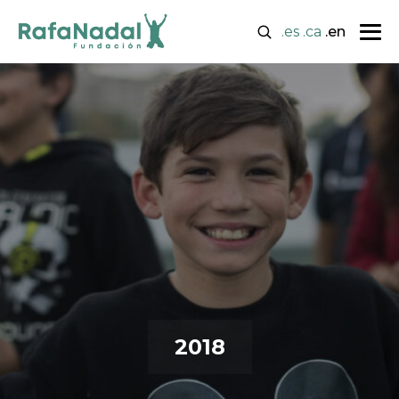
.es
.ca
.en
2018