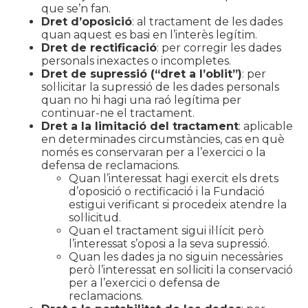
que se’n fan.
Dret d’oposició
: al tractament de les dades
quan aquest es basi en l’interès legítim.
Dret de rectificació
: per corregir les dades
personals inexactes o incompletes.
Dret de supressió (“dret a l’oblit”)
: per
sol·licitar la supressió de les dades personals
quan no hi hagi una raó legítima per
continuar-ne el tractament.
Dret a la limitació del tractament
: aplicable
en determinades circumstàncies, cas en què
només es conservaran per a l’exercici o la
defensa de reclamacions.
Quan l’interessat hagi exercit els drets
d’oposició o rectificació i la Fundació
estigui verificant si procedeix atendre la
sol·licitud.
Quan el tractament sigui il·lícit però
l’interessat s’oposi a la seva supressió.
Quan les dades ja no siguin necessàries
però l’interessat en sol·liciti la conservació
per a l’exercici o defensa de
reclamacions.