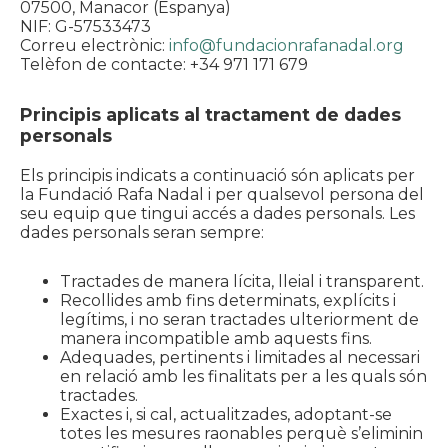
07500, Manacor (Espanya)
NIF: G-57533473
Correu electrònic:
info@fundacionrafanadal.org
Telèfon de contacte: +34 971 171 679
Principis aplicats al tractament de dades
personals
Els principis indicats a continuació són aplicats per
la Fundació Rafa Nadal i per qualsevol persona del
seu equip que tingui accés a dades personals. Les
dades personals seran sempre:
Tractades de manera lícita, lleial i transparent.
Recollides amb fins determinats, explícits i
legítims, i no seran tractades ulteriorment de
manera incompatible amb aquests fins.
Adequades, pertinents i limitades al necessari
en relació amb les finalitats per a les quals són
tractades.
Exactes i, si cal, actualitzades, adoptant-se
totes les mesures raonables perquè s’eliminin