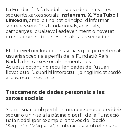
La Fundació Rafa Nadal disposa de perfils a les
següents xarxes socials:
Instagram, X, YouTube i
LinkedIn
, amb la finalitat principal d’informar
sobre els seus fins fundacionals, activitats,
campanyes i qualsevol esdeveniment o novetat
que pugui ser d’interès per als seus seguidors.
El Lloc web inclou botons socials que permeten als
usuaris accedir als perfils de la Fundació Rafa
Nadal a les xarxes socials esmentades.
Aquests botons no recullen dades de l’usuari
llevat que l’usuari hi interactuï i ja hagi iniciat sessió
a la xarxa corresponent.
Tractament de dades personals a les
xarxes socials
Si un usuari amb perfil en una xarxa social decideix
seguir o unir-se a la pàgina o perfil de la Fundació
Rafa Nadal (per exemple, a través de l’opció
“Seguir” o “M’agrada”) o interactua amb el nostre