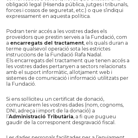
obligació legal (Hisenda pública, jutges i tribunals,
forces i cossos de seguretat, etc.) o que s’indiqui
expressament en aquesta política.
Podran tenir accés a les vostres dades els
proveïdors que prestin serveis a la Fundació, com
a
encarregats del tractament
, els quals duran a
terme qualsevol operació sota les estrictes
instruccions de la Fundació Rafa Nadal.
Els encarregats del tractament que tenen accés a
les vostres dades pertanyen a sectors relacionats
amb el suport informàtic, allotjament web i
sistemes de comunicació i informació utilitzats per
la Fundació.
Si ens sol·liciteu un certificat de donació,
comunicarem les vostres dades (nom, cognoms,
DNI, adreça i import de la donació) a
l’
Administració Tributària
, a fi que pugueu
gaudir de la corresponent desgravació fiscal.
Les dades personals facilitades per a l’enviament