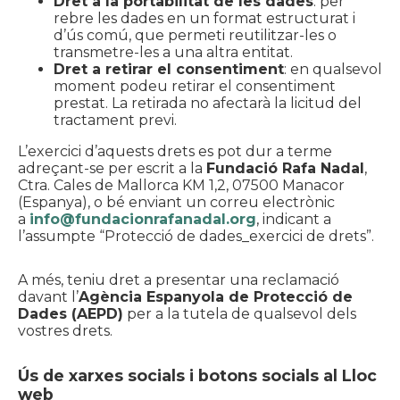
Dret a la portabilitat de les dades
: per
rebre les dades en un format estructurat i
d’ús comú, que permeti reutilitzar-les o
transmetre-les a una altra entitat.
Dret a retirar el consentiment
: en qualsevol
moment podeu retirar el consentiment
prestat. La retirada no afectarà la licitud del
tractament previ.
L’exercici d’aquests drets es pot dur a terme
adreçant-se per escrit a la
Fundació Rafa Nadal
,
Ctra. Cales de Mallorca KM 1,2, 07500 Manacor
(Espanya), o bé enviant un correu electrònic
a
info@fundacionrafanadal.org
, indicant a
l’assumpte “Protecció de dades_exercici de drets”.
A més, teniu dret a presentar una reclamació
davant l’
Agència Espanyola de Protecció de
Dades (AEPD)
per a la tutela de qualsevol dels
vostres drets.
Ús de xarxes socials i botons socials al Lloc
web