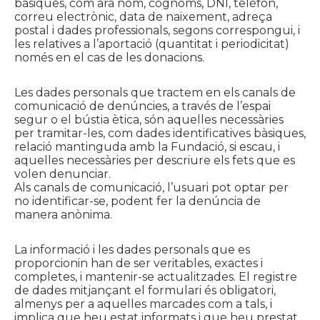
bàsiques, com ara nom, cognoms, DNI, telèfon,
correu electrònic, data de naixement, adreça
postal i dades professionals, segons correspongui, i
les relatives a l’aportació (quantitat i periodicitat)
només en el cas de les donacions.
Les dades personals que tractem en els canals de
comunicació de denúncies, a través de l’espai
segur o el bústia ètica, són aquelles necessàries
per tramitar-les, com dades identificatives bàsiques,
relació mantinguda amb la Fundació, si escau, i
aquelles necessàries per descriure els fets que es
volen denunciar.
Als canals de comunicació, l’usuari pot optar per
no identificar-se, podent fer la denúncia de
manera anònima.
La informació i les dades personals que es
proporcionin han de ser veritables, exactes i
completes, i mantenir-se actualitzades. El registre
de dades mitjançant el formulari és obligatori,
almenys per a aquelles marcades com a tals, i
implica que heu estat informats i que heu prestat