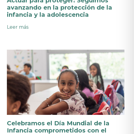
Actuar para proteger: Seguimos
avanzando en la protección de la
infancia y la adolescencia
:
Leer más
Actuar
para
proteger:
Seguimos
avanzando
en
la
protección
de
la
infancia
y
la
adolescencia
Celebramos el Día Mundial de la
Infancia comprometidos con el