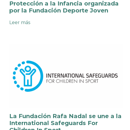
Protección a la Infancia organizada
por la Fundación Deporte Joven
:
Leer más
El
Centro
Fundación
Rafa
Nadal
de
Palma
acoge
la
Jornada
de
Protección
a
la
Infancia
organizada
La Fundación Rafa Nadal se une a la
por
la
International Safeguards For
Fundación
Children In Sport