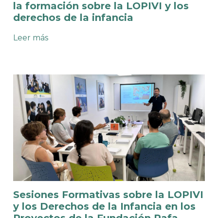
la formación sobre la LOPIVI y los
derechos de la infancia
:
Leer más
El
órgano
de
gobierno
de
la
Fundación
Rafa
Nadal
participa
en
la
formación
sobre
la
LOPIVI
Sesiones Formativas sobre la LOPIVI
y
los
y los Derechos de la Infancia en los
derechos
Proyectos de la Fundación Rafa