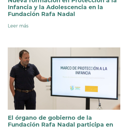
Nueva formación en Protección a la
Infancia y la Adolescencia en la
Fundación Rafa Nadal
:
Leer más
Nueva
formación
en
Protección
a
la
Infancia
y
la
Adolescencia
en
la
Fundación
Rafa
Nadal
El órgano de gobierno de la
Fundación Rafa Nadal participa en