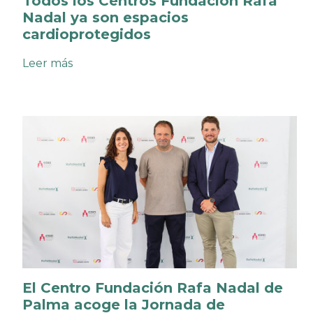
Todos los Centros Fundación Rafa
Nadal ya son espacios
cardioprotegidos
:
Leer más
Todos
los
Centros
Fundación
Rafa
Nadal
ya
son
espacios
cardioprotegidos
El Centro Fundación Rafa Nadal de
Palma acoge la Jornada de