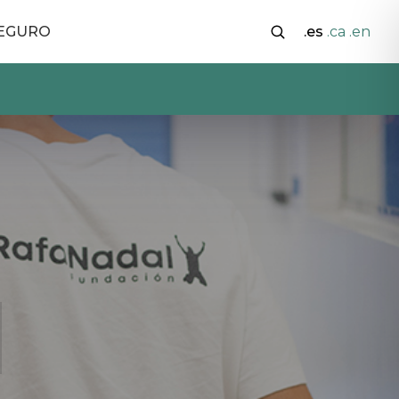
SEGURO
.es
.ca
.en