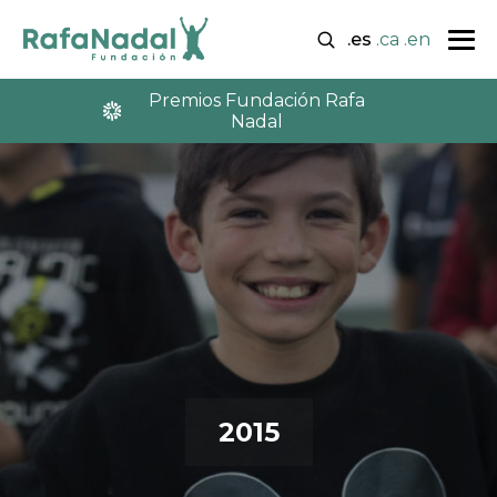
.es
.ca
.en
Premios Fundación Rafa
Nadal
2015