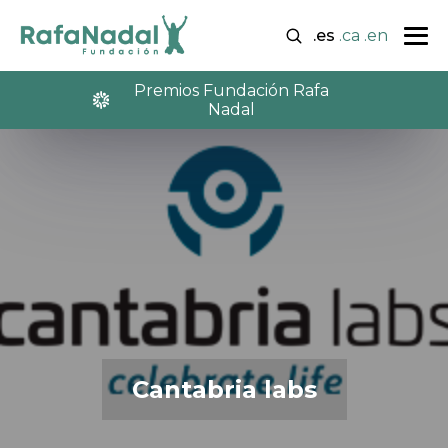
.es
.ca
.en
Premios Fundación Rafa
Nadal
Cantabria labs