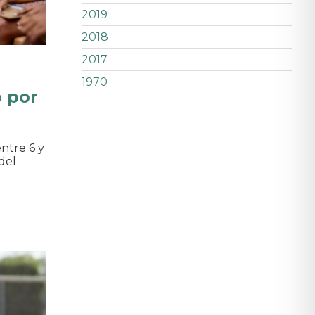
2019
2018
2017
1970
o por
entre 6 y
del