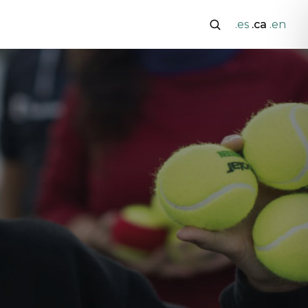
.es
.ca
.en