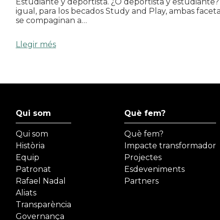
Estudiante y deportista. ¿O deportista y estudiante?
igual, para los becados Study and Play, ambas facet
se compaginan a…
Llegir més
Qui som
Què fem?
Qui som
Què fem?
Història
Impacte transformador
Equip
Projectes
Patronat
Esdeveniments
Rafael Nadal
Partners
Aliats
Transparència
Governança