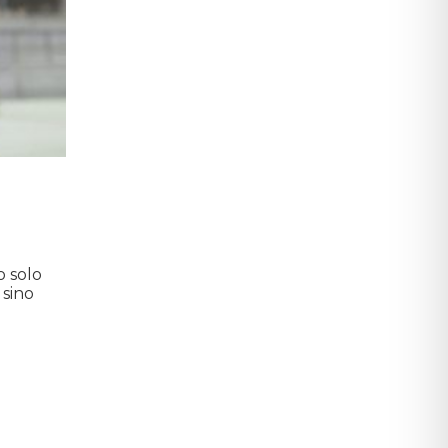
o solo
 sino