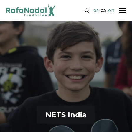
.es
.ca
.en
NETS India