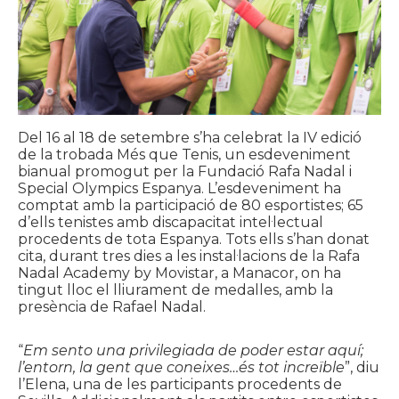
Del 16 al 18 de setembre s’ha celebrat la IV edició
de la trobada Més que Tenis, un esdeveniment
bianual promogut per la Fundació Rafa Nadal i
Special Olympics Espanya. L’esdeveniment ha
comptat amb la participació de 80 esportistes; 65
d’ells tenistes amb discapacitat intel·lectual
procedents de tota Espanya. Tots ells s’han donat
cita, durant tres dies a les instal·lacions de la Rafa
Nadal Academy by Movistar, a Manacor, on ha
tingut lloc el lliurament de medalles, amb la
presència de Rafael Nadal.
“
Em sento una privilegiada de poder estar aquí;
l’entorn, la gent que coneixes…és tot increïble
”, diu
l’Elena, una de les participants procedents de