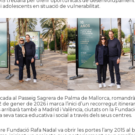
015 treballa per oferir oportunitats de desenvolupament 
s i adolescents en situació de vulnerabilitat.
bicada al Passeig Sagrera de Palma de Mallorca, romandrà
12 de gener de 2026 i marca l’inici d’un recorregut itinera
arribarà també a Madrid i València, ciutats on la Fundac
seva tasca educativa i social a través dels seus centres.
re Fundació Rafa Nadal va obrir les portes l’any 2015 al 