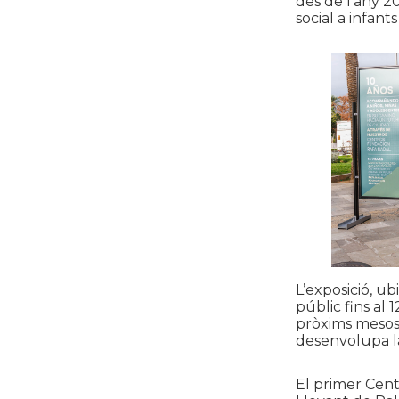
des de l’any 2
social a infant
L’exposició, u
públic fins al 
pròxims mesos 
desenvolupa la 
El primer Cent