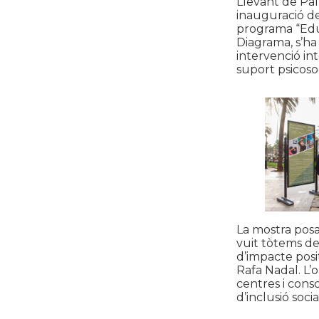
Llevant de Pal
inauguració de 
programa “Educ
Diagrama, s’ha
intervenció in
suport psicosoc
La mostra posa 
vuit tòtems de
d’impacte posi
Rafa Nadal. L’o
centres i consc
d’inclusió socia