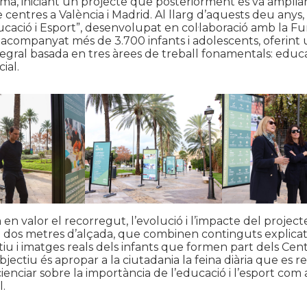
ma, iniciant un projecte que posteriorment es va amplia
centres a València i Madrid. Al llarg d’aquests deu anys, i
ació i Esport”, desenvolupat en col·laboració amb la F
 acompanyat més de 3.700 infants i adolescents, oferint
tegral basada en tres àrees de treball fonamentals: educac
ial.
en valor el recorregut, l’evolució i l’impacte del project
 dos metres d’alçada, que combinen continguts explicat
tiu i imatges reals dels infants que formen part dels Ce
bjectiu és apropar a la ciutadania la feina diària que es re
ienciar sobre la importància de l’educació i l’esport com 
l.