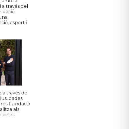
r amb la
 a través del
undació
 una
ió, esport i
e a través de
ius, dades
ntres Fundació
alitza als
a eines