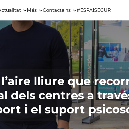
Actualitat
Més
Contacta’ns
#ESPAISEGUR
l’aire lliure que reco
l dels centres a travé
port i el suport psicos