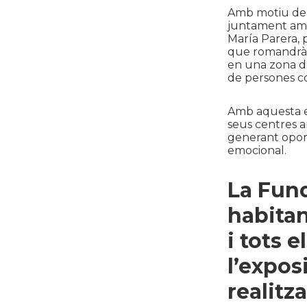
Amb motiu de l
juntament amb 
María Parera, 
que romandrà d
en una zona d
de persones c
Amb aquesta e
seus centres am
generant oport
emocional.
La Fund
habitan
i tots e
l’expos
realitz