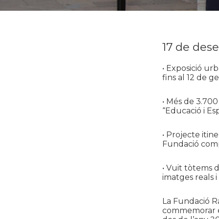
17 de des
• Exposició ur
fins al 12 de g
• Més de 3.700
“Educació i E
• Projecte itin
Fundació comp
• Vuit tòtems 
imatges reals i
La Fundació Ra
commemorar el 