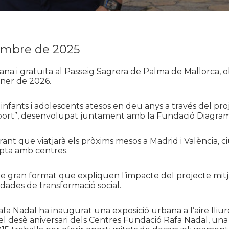
embre de 2025
bana i gratuïta al Passeig Sagrera de Palma de Mallorca, o
ener de 2026.
 infants i adolescents atesos en deu anys a través del pro
sport”, desenvolupat juntament amb la Fundació Diagram
erant que viatjarà els pròxims mesos a Madrid i València, ci
ta amb centres.
de gran format que expliquen l’impacte del projecte mit
 dades de transformació social.
fa Nadal ha inaugurat una exposició urbana a l’aire lliur
desè aniversari dels Centres Fundació Rafa Nadal, una i