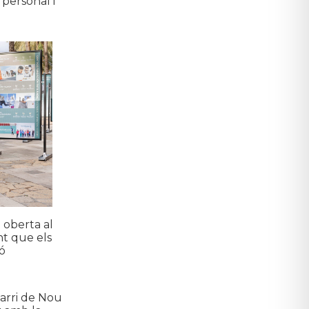
personal i
 oberta al
nt que els
ió
barri de Nou