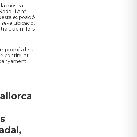
 la mostra
adal, i Ana
uesta exposició
 seva ubicació,
trà que milers
ompromís dels
 de continuar
ompanyament
allorca
es
adal,