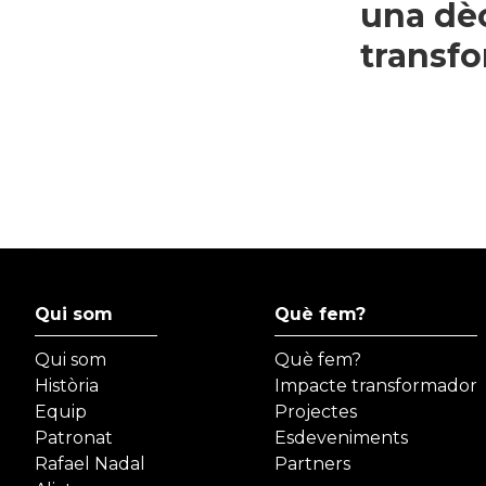
una dèc
transfo
Qui som
Què fem?
Qui som
Què fem?
Història
Impacte transformador
Equip
Projectes
Patronat
Esdeveniments
Rafael Nadal
Partners