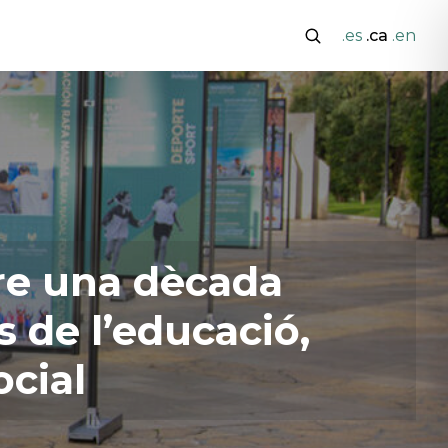
.es
.ca
.en
rre una dècada
s de l’educació,
ocial