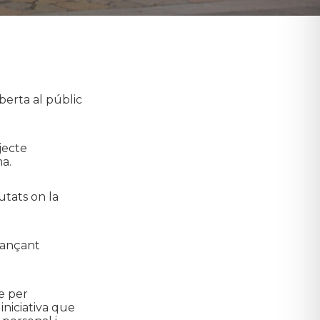
berta al públic
jecte
a.
utats on la
jançant
e per
niciativa que