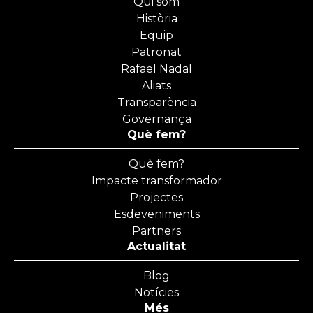
Qui som
Història
Equip
Patronat
Rafael Nadal
Aliats
Transparència
Governança
Què fem?
Què fem?
Impacte transformador
Projectes
Esdeveniments
Partners
Actualitat
Blog
Notícies
Més