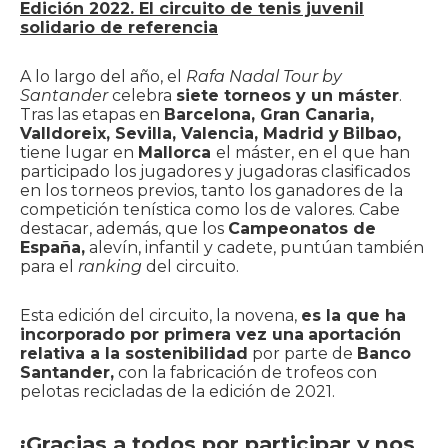
Edición 2022. El circuito de tenis juvenil
solidario de referencia
A lo largo del año, el
Rafa Nadal Tour by
Santander
celebra
siete torneos y un máster
.
Tras las etapas en
Barcelona, Gran Canaria,
Valldoreix, Sevilla, Valencia, Madrid y
Bilbao,
tiene lugar en
Mallorca
el máster, en el que han
participado los jugadores y jugadoras clasificados
en los torneos previos, tanto los ganadores de la
competición tenística como los de valores. Cabe
destacar, además, que los
Campeonatos de
España,
alevín, infantil y cadete, puntúan también
para el
ranking
del circuito.
Esta edición del circuito, la novena,
es la que ha
incorporado por primera vez una
aportación
relativa a la sostenibilidad
por parte de
Banco
Santander,
con la fabricación de trofeos con
pelotas recicladas de la edición de 2021.
¡Gracias a todos por participar y nos