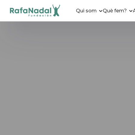
Qui som
Què fem?