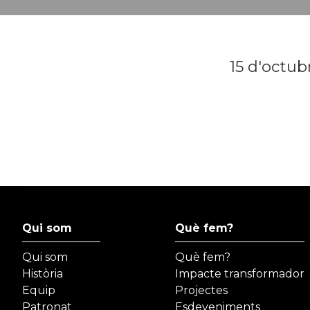
15 d'octub
Qui som
Què fem?
Qui som
Què fem?
Història
Impacte transformador
Equip
Projectes
Patronat
Esdeveniments