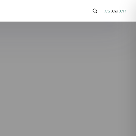
.es
.ca
.en