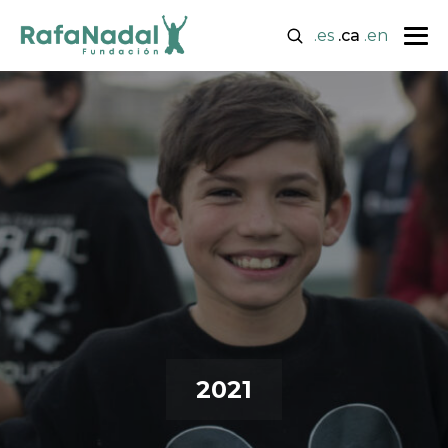
.es
.ca
.en
2021