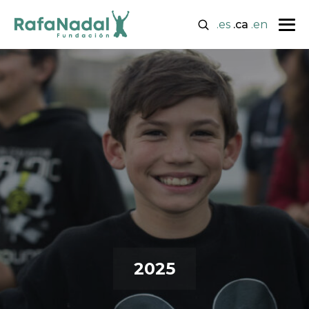
.es
.ca
.en
2025